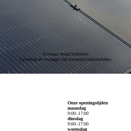
Everaars Solar Solutions
Levering en montage van zonnestroominstallaties
Onze openingstijden
maandag
9
:
00
–
17
:
00
dinsdag
9
:
00
–
17
:
00
woensdag